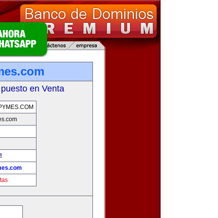
mes.com
 puesto en Venta
PYMES.COM
es.com
!
mes.com
tas