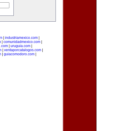
om
|
industriamexico.com
|
m
|
comunidadmexico.com
|
o.com
|
uruguia.com
|
m
|
ventaporcatalogos.com
|
m
|
guiacomodoro.com
|