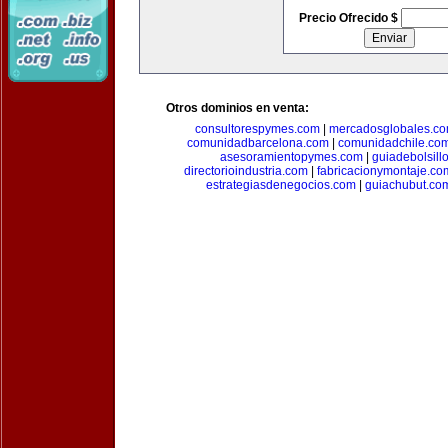
Precio Ofrecido $
Otros dominios en venta:
consultorespymes.com
|
mercadosglobales.c
comunidadbarcelona.com
|
comunidadchile.co
asesoramientopymes.com
|
guiadebolsill
directorioindustria.com
|
fabricacionymontaje.co
estrategiasdenegocios.com
|
guiachubut.co