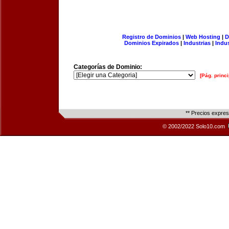
Registro de Dominios
|
Web Hosting
|
D
Dominios Expirados
|
Industrias
|
Indu
Categorías de Dominio:
[Pág. princi
** Precios expre
© 2002/2022 Solo10.com