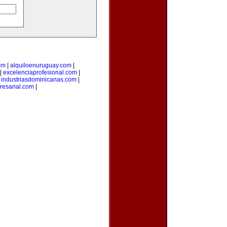
om
|
alquiloenuruguay.com
|
|
excelenciaprofesional.com
|
|
industriasdominicanas.com
|
resarial.com
|