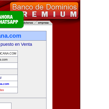
ana.com
 puesto en Venta
ICANA.COM
na.com
a!
ana.com
tas