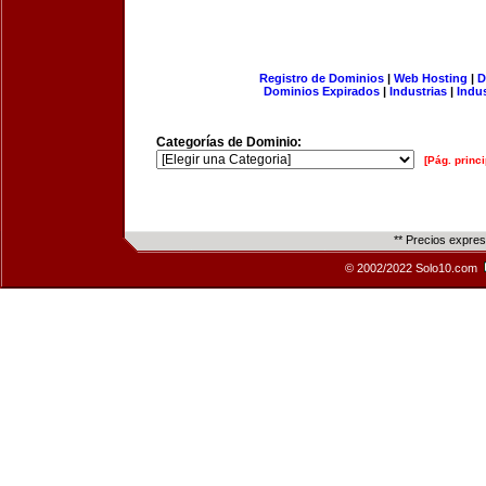
Registro de Dominios
|
Web Hosting
|
D
Dominios Expirados
|
Industrias
|
Indu
Categorías de Dominio:
[Pág. princi
** Precios expre
© 2002/2022 Solo10.com