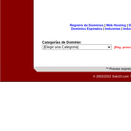
Registro de Dominios
|
Web Hosting
|
D
Dominios Expirados
|
Industrias
|
Indu
Categorías de Dominio:
[Pág. princi
** Precios expre
© 2002/2022 Solo10.com