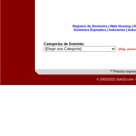
Registro de Dominios
|
Web Hosting
|
D
Dominios Expirados
|
Industrias
|
Indu
Categorías de Dominio:
[Pág. princi
** Precios expre
© 2002/2022 Solo10.com