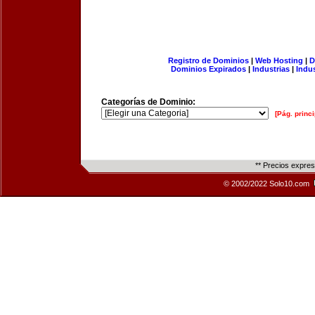
Registro de Dominios
|
Web Hosting
|
D
Dominios Expirados
|
Industrias
|
Indu
Categorías de Dominio:
[Pág. princi
** Precios expre
© 2002/2022 Solo10.com