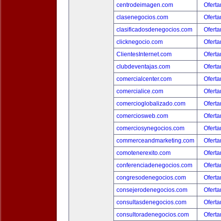
centrodeimagen.com
Oferta
clasenegocios.com
Oferta
clasificadosdenegocios.com
Oferta
clicknegocio.com
Oferta
ClientesInternet.com
Oferta
clubdeventajas.com
Oferta
comercialcenter.com
Oferta
comercialice.com
Oferta
comercioglobalizado.com
Oferta
comerciosweb.com
Oferta
comerciosynegocios.com
Oferta
commerceandmarketing.com
Oferta
comotenerexito.com
Oferta
conferenciadenegocios.com
Oferta
congresodenegocios.com
Oferta
consejerodenegocios.com
Oferta
consultasdenegocios.com
Oferta
consultoradenegocios.com
Oferta