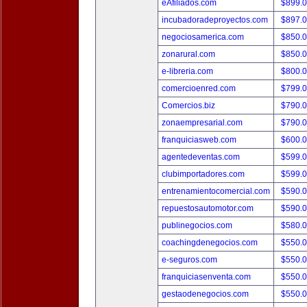
eAfiliados.com
$899.
incubadoradeproyectos.com
$897.
negociosamerica.com
$850.
zonarural.com
$850.
e-libreria.com
$800.
comercioenred.com
$799.
Comercios.biz
$790.
zonaempresarial.com
$790.
franquiciasweb.com
$600.
agentedeventas.com
$599.
clubimportadores.com
$599.
entrenamientocomercial.com
$590.
repuestosautomotor.com
$590.
publinegocios.com
$580.
coachingdenegocios.com
$550.
e-seguros.com
$550.
franquiciasenventa.com
$550.
gestaodenegocios.com
$550.