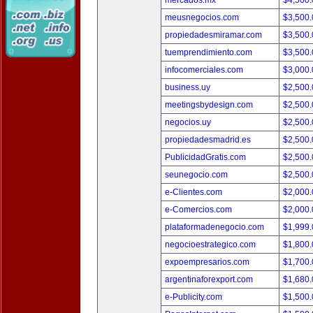
mercados.mx
$4,500
meusnegocios.com
$3,500
propiedadesmiramar.com
$3,500
tuemprendimiento.com
$3,500
infocomerciales.com
$3,000
business.uy
$2,500
meetingsbydesign.com
$2,500
negocios.uy
$2,500
propiedadesmadrid.es
$2,500
PublicidadGratis.com
$2,500
seunegocio.com
$2,500
e-Clientes.com
$2,000
e-Comercios.com
$2,000
plataformadenegocio.com
$1,999
negocioestrategico.com
$1,800
expoempresarios.com
$1,700
argentinaforexport.com
$1,680
e-Publicity.com
$1,500