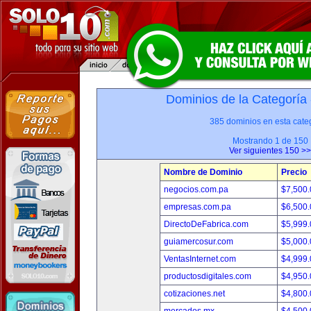
Dominios de la Categoría
385 dominios en esta categ
Mostrando 1 de 150
Ver siguientes 150 >>
Nombre de Dominio
Precio
negocios.com.pa
$7,500
empresas.com.pa
$6,500
DirectoDeFabrica.com
$5,999
guiamercosur.com
$5,000
VentasInternet.com
$4,999
productosdigitales.com
$4,950
cotizaciones.net
$4,800