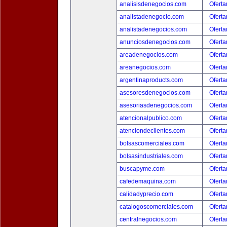
analisisdenegocios.com
Oferta
analistadenegocio.com
Oferta
analistadenegocios.com
Oferta
anunciosdenegocios.com
Oferta
areadenegocios.com
Oferta
areanegocios.com
Oferta
argentinaproducts.com
Oferta
asesoresdenegocios.com
Oferta
asesoriasdenegocios.com
Oferta
atencionalpublico.com
Oferta
atenciondeclientes.com
Oferta
bolsascomerciales.com
Oferta
bolsasindustriales.com
Oferta
buscapyme.com
Oferta
cafedemaquina.com
Oferta
calidadyprecio.com
Oferta
catalogoscomerciales.com
Oferta
centralnegocios.com
Oferta