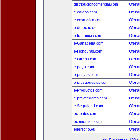
distribucioncomercial.com
Oferta
e-cargas.com
Oferta
e-cosmetica.com
Oferta
e-derecho.eu
Oferta
e-franquicia.com
Oferta
e-Ganaderia.com
Oferta
e-Honduras.com
Oferta
e-Oficina.com
Oferta
e-pago.com
Oferta
e-precios.com
Oferta
e-presupuestos.com
Oferta
e-Productos.com
Oferta
e-proveedores.com
Oferta
e-Seguridad.com
Oferta
eclientes.com
Oferta
ecomercios.com
Oferta
ederecho.eu
Oferta