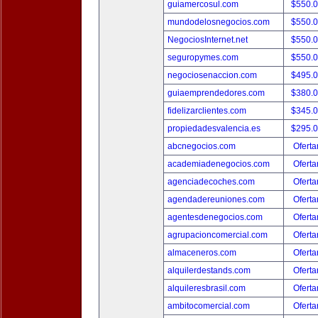
guiamercosul.com
$550.
mundodelosnegocios.com
$550.
NegociosInternet.net
$550.
seguropymes.com
$550.
negociosenaccion.com
$495.
guiaemprendedores.com
$380.
fidelizarclientes.com
$345.
propiedadesvalencia.es
$295.
abcnegocios.com
Oferta
academiadenegocios.com
Oferta
agenciadecoches.com
Oferta
agendadereuniones.com
Oferta
agentesdenegocios.com
Oferta
agrupacioncomercial.com
Oferta
almaceneros.com
Oferta
alquilerdestands.com
Oferta
alquileresbrasil.com
Oferta
ambitocomercial.com
Oferta