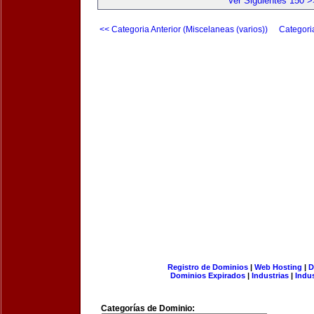
Ver Siguientes 150 >
<< Categoria Anterior (Miscelaneas (varios))
Categori
Registro de Dominios
|
Web Hosting
|
D
Dominios Expirados
|
Industrias
|
Indu
Categorías de Dominio: