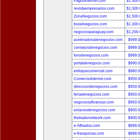
PagosInternet.com
$1,500
revistaempresarios.com
$1,500
ZonaNegocios.com
$1,500
brasilnegocios.com
$1,300
negociosparaguay.com
$1,200
aceleradoradenegocios.com
$999.
consejosdenegocios.com
$999.
forodenegocios.com
$999.
portaldenegocio.com
$990.
enfoquecomercial.com
$980.
ComercioInternet.com
$950.
direcciondenegocios.com
$950.
feriadenegocios.com
$950.
negociosyfinanzas.com
$950.
enlacesdenegocios.com
$900.
thetradernetwork.com
$900.
e-Afiliados.com
$899.
e-franquicias.com
$899.