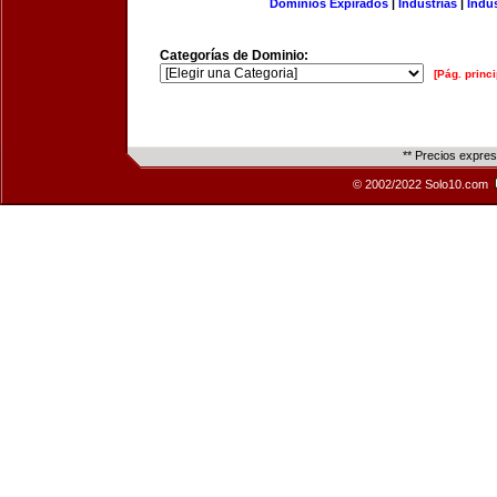
Dominios Expirados
|
Industrias
|
Indu
Categorías de Dominio:
[Pág. princi
** Precios expre
© 2002/2022 Solo10.com