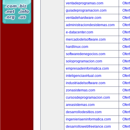
ventadeprogramas.com
Ofer
guiadeprogramacion.com
Ofer
ventadehardware.com
Ofer
administraciondesistemas.com
Ofer
e-datacenter.com
Ofer
mercadodelsoftware.com
Ofer
hardlinux.com
Ofer
softwaredenegocios.com
Ofer
soloprogramacion.com
Ofer
empresadeinformatica.com
Ofer
inteligenciavirtual.com
Ofer
industriadelsoftware.com
Ofer
zonasistemas.com
Ofer
cursosdeprogramacion.com
Ofer
areasistemas.com
Ofer
desarrollodesitios.com
Ofer
ingenieriaeninformatica.com
Ofer
desarrollowebfreelance.com
Ofer