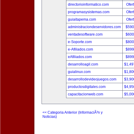
directorioinformatico.com
Ofer
programasysistemas.com
Ofer
guiaitapema.com
Ofer
administraciondeservidores.com
$590
ventadesoftware.com
$600
e-Soporte.com
$800
e-Afiliados.com
$899
eAfiliados.com
$899
desarrolloagil.com
$1,49
guialinux.com
$1,80
desarrollodevideojuegos.com
$3,90
productosdigitales.com
$4,95
capacitacionweb.com
$5,00
<< Categoria Anterior (InformaciÃ³n y
Noticias)