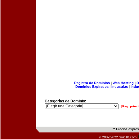
Registro de Dominios
|
Web Hosting
|
D
Dominios Expirados
|
Industrias
|
Indu
Categorías de Dominio:
[Pág. princi
** Precios expre
© 2002/2022 Solo10.com