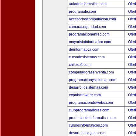
auladeinformatica.com
Ofer
programate.com
Ofer
accesorioscomputacion.com
Ofer
camaraseguridad.com
Ofer
programacionenred.com
Ofer
mayoristainformatica.com
Ofer
deinformatica.com
Ofer
cursodesistemas.com
Ofer
chilesoft.com
Ofer
computadorasenventa.com
Ofer
programacionysistemas.com
Ofer
desarrollosistemas.com
Ofer
expohardware.com
Ofer
programaciondewebs.com
Ofer
clubprogramadores.com
Ofer
productosdeinformatica.com
Ofer
cursosinformaticos.com
Ofer
desarrollosagiles.com
Ofer